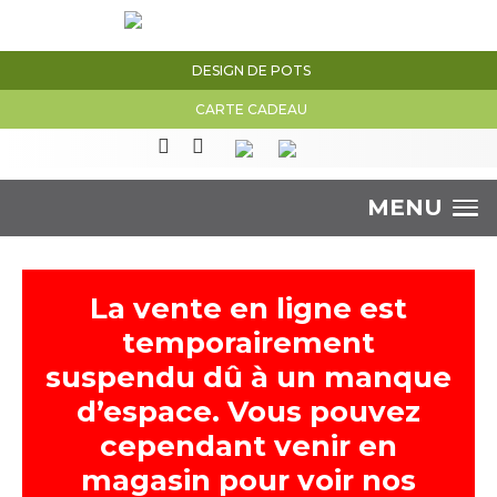
DESIGN DE POTS
CARTE CADEAU
MENU
La vente en ligne est
temporairement
suspendu dû à un manque
d’espace. Vous pouvez
cependant venir en
magasin pour voir nos