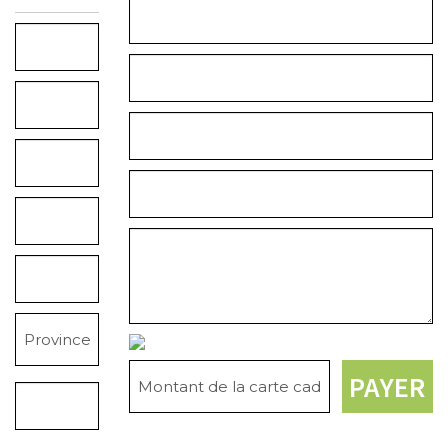
Prénom
Prénom
*
*
Nom
Nom
*
*
Téléphone
Téléphone
*
*
Courriel
Adresse
*
de
Message
Livraison
Ville
*
*
Province
*
Montant
PAYER
Code
*
postal
*