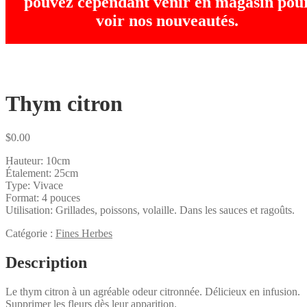
pouvez cependant venir en magasin pou
voir nos nouveautés.
Thym citron
$
0.00
Hauteur: 10cm
Étalement: 25cm
Type: Vivace
Format: 4 pouces
Utilisation: Grillades, poissons, volaille. Dans les sauces et ragoûts.
Catégorie :
Fines Herbes
Description
Le thym citron à un agréable odeur citronnée. Délicieux en infusion.
Supprimer les fleurs dès leur apparition.