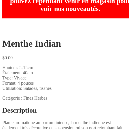
pouvez cependant venir en magasin pou
voir nos nouveautés.
Menthe Indian
$
0.00
Hauteur: 5-15cm
Étalement: 40cm
Type: Vivace
Format: 4 pouces
Utilisation: Salades, tisanes
Catégorie :
Fines Herbes
Description
Plante aromatique au parfum intense, la menthe indienne est
également très décorative en suspension où son port retombant fait