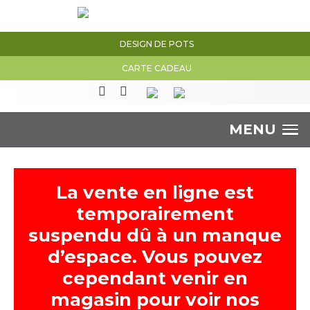
DESIGN DE POTS
CARTE CADEAU
MENU
La vente en ligne est
temporairement
suspendu dû à un manque
d’espace. Vous pouvez
cependant venir en
magasin pour voir nos