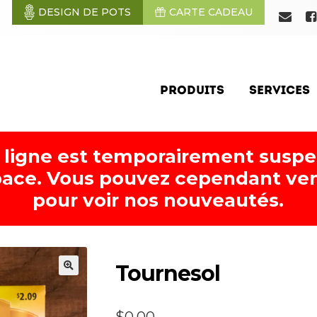
DESIGN DE POTS
CARTE CADEAU
PRODUITS
SERVICES
 ligne est temporairement susp
ace. Vous pouvez cependant ven
pour voir nos nouveautés.
Tournesol
🔍