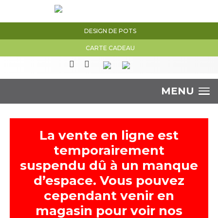
DESIGN DE POTS
CARTE CADEAU
MENU
La vente en ligne est
temporairement
suspendu dû à un manque
d’espace. Vous pouvez
cependant venir en
magasin pour voir nos