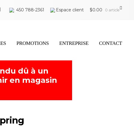
450 788-2361
Espace client
$
0.00
0 article
CES
PROMOTIONS
ENTREPRISE
CONTACT
endu dû à un
ir en magasin
pring