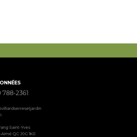
ONNÉES
 788-2361
villiardserresetjardin
m
rang Saint-Yves
t-Aimé QC J0G 1K0