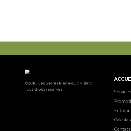
ACCUE
©2018, Les Serres Pierre-Luc Villiard
Tous droits réservés
Services
Promot
Entrepri
Calculat
Contact