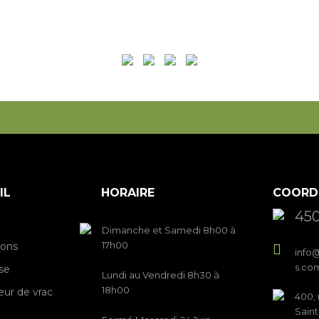
IL
HORAIRE
COORD
450
Dimanche et Samedi 8h00 à
17h00
ions
info@
s.co
se
Lundi au Vendredi 8h30 à
18h00
eur de vrac
400, 
Sain