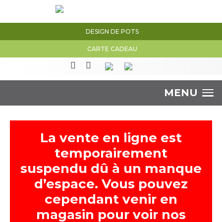
DESIGN DE POTS
CARTE CADEAU
MENU
La vente en ligne est
temporairement
suspendu dû à un manque
d’espace. Vous pouvez
cependant venir en
magasin pour voir nos