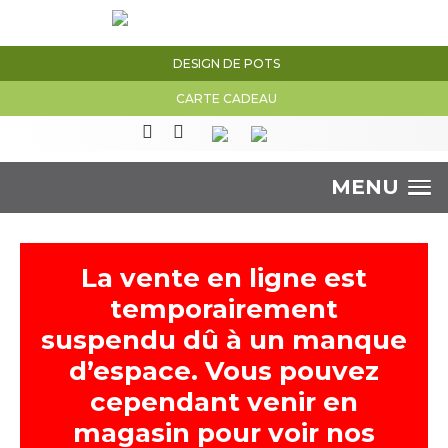
DESIGN DE POTS
CARTE CADEAU
MENU
La vente en ligne est
temporairement
suspendu dû à un manque
d’espace. Vous pouvez
cependant venir en
magasin pour voir nos