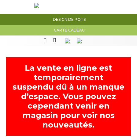
DESIGN DE POTS
CARTE CADEAU
La vente en ligne est
temporairement
suspendu dû à un manque
d’espace. Vous pouvez
cependant venir en
magasin pour voir nos
nouveautés.