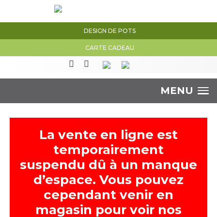
DESIGN DE POTS
CARTE CADEAU
MENU
La vente en ligne est
temporairement
suspendu dû à un manque
d’espace. Vous pouvez
cependant venir en
magasin pour voir nos