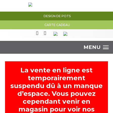
DESIGN DE POTS
CARTE CADEAU
MENU
La vente en ligne est
temporairement
suspendu dû à un manque
d’espace. Vous pouvez
cependant venir en
magasin pour voir nos