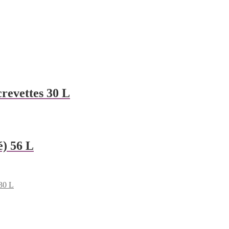
crevettes 30 L
) 56 L
 30 L