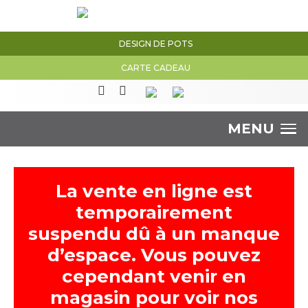
DESIGN DE POTS
CARTE CADEAU
MENU
La vente en ligne est
temporairement
suspendu dû à un manque
d’espace. Vous pouvez
cependant venir en
magasin pour voir nos