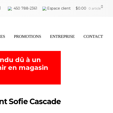
450 788-2361
Espace client
$
0.00
0 article
CES
PROMOTIONS
ENTREPRISE
CONTACT
endu dû à un
ir en magasin
t Sofie Cascade