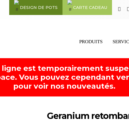
DESIGN DE POTS
CARTE CADEAU
PRODUITS
SERVI
 ligne est temporairement susp
ace. Vous pouvez cependant ven
pour voir nos nouveautés.
Geranium retomban