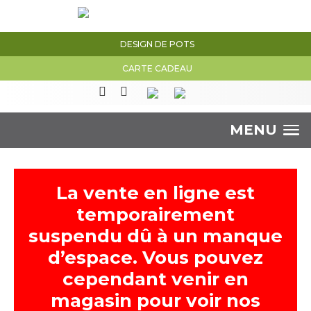
DESIGN DE POTS
CARTE CADEAU
MENU
La vente en ligne est
temporairement
suspendu dû à un manque
d’espace. Vous pouvez
cependant venir en
magasin pour voir nos