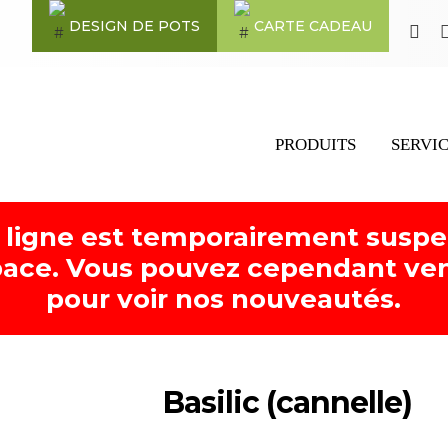
DESIGN DE POTS
CARTE CADEAU
PRODUITS
SERVI
 ligne est temporairement susp
ace. Vous pouvez cependant ven
pour voir nos nouveautés.
Basilic (cannelle)