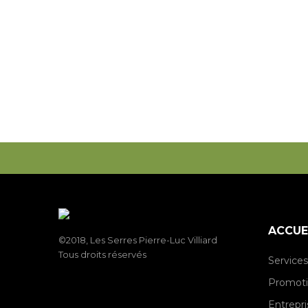
ACCUE
©2018, Les Serres Pierre-Luc Villiard
Tous droits réservés
Services
Promot
Entrepri