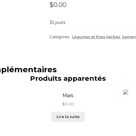
$
0.00
35 jours
Catégories :
Légumes et fines herbes
,
Semen
mplémentaires
Produits apparentés
Maïs
$
0.00
Lire la suite