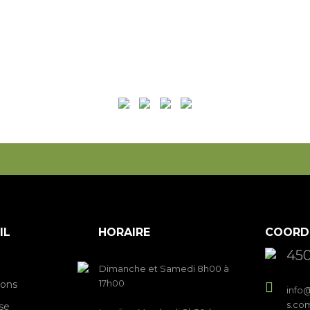
IL
HORAIRE
COORD
450
Dimanche et Samedi 8h00 à
17h00
ions
info@
s.co
se