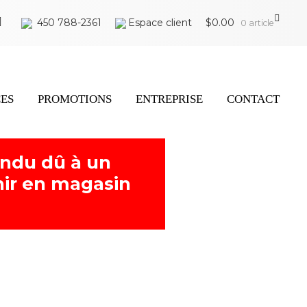
450 788-2361
Espace client
$
0.00
0 article
CES
PROMOTIONS
ENTREPRISE
CONTACT
endu dû à un
ir en magasin