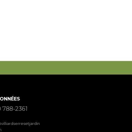
ONNÉES
 788-2361
villiardserresetjardin
m