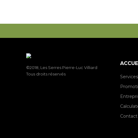
ACCUE
©2018, Les Serres Pierre-Luc Villiard
Tous droits réservés
Services
Promot
Entrepri
Calculat
Contact