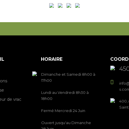
IL
HORAIRE
COORD
450
Dimanche et Samedi 8h00 à
17h00
ions
info@
s.co
se
Lundi au Vendredi 8h30 à
18h00
eur de vrac
400, 
Sain
Fermé Mercredi 24 Juin
Ouvert jusqu'au Dimanche
28 Juin