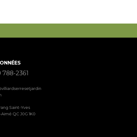
ONNÉES
 788-2361
villiardserresetjardin
m
rang Saint-Yves
t-Aimé QC J0G 1K0